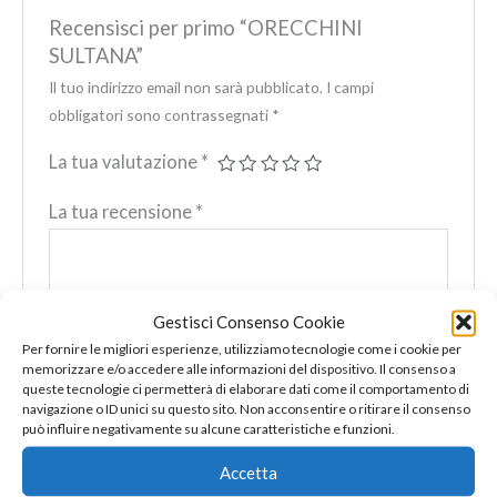
Recensisci per primo “ORECCHINI
SULTANA”
Il tuo indirizzo email non sarà pubblicato.
I campi
obbligatori sono contrassegnati
*
La tua valutazione
*
La tua recensione
*
Gestisci Consenso Cookie
Per fornire le migliori esperienze, utilizziamo tecnologie come i cookie per
Nome
*
memorizzare e/o accedere alle informazioni del dispositivo. Il consenso a
queste tecnologie ci permetterà di elaborare dati come il comportamento di
navigazione o ID unici su questo sito. Non acconsentire o ritirare il consenso
può influire negativamente su alcune caratteristiche e funzioni.
Email
*
Accetta