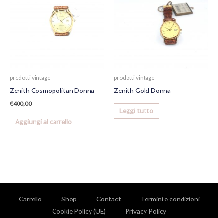
prodotti vintage
prodotti vintage
Zenith Cosmopolitan Donna
Zenith Gold Donna
€
400,00
Leggi tutto
Aggiungi al carrello
Carrello
Shop
Contact
Termini e condizioni
Cookie Policy (UE)
Privacy Policy