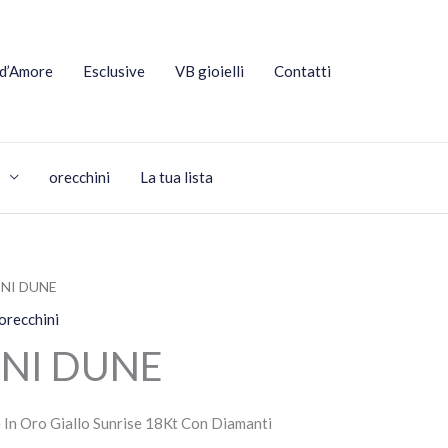
 d’Amore
Esclusive
VB gioielli
Contatti
orecchini
La tua lista
INI DUNE
orecchini
NI DUNE
 In Oro Giallo Sunrise 18Kt Con Diamanti