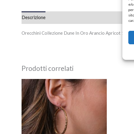
e/o
per
sit
Descrizione
Recensioni (0)
car
Orecchini Collezione Dune In Oro Arancio Apricot 18Kt
Prodotti correlati