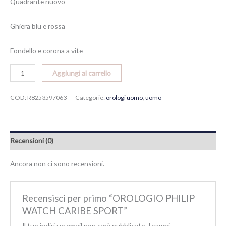
Quadrante nuovo
Ghiera blu e rossa
Fondello e corona a vite
Aggiungi al carrello
COD:
R8253597063
Categorie:
orologi uomo
,
uomo
Recensioni (0)
Ancora non ci sono recensioni.
Recensisci per primo “OROLOGIO PHILIP
WATCH CARIBE SPORT”
Il tuo indirizzo email non sarà pubblicato.
I campi