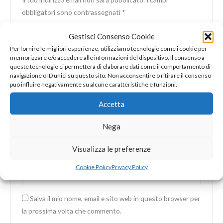
obbligatori sono contrassegnati
*
La tua valutazione
*
Gestisci Consenso Cookie
Per fornire le migliori esperienze, utilizziamo tecnologie come i cookie per
La tua recensione
*
memorizzare e/o accedere alle informazioni del dispositivo. Il consenso a
queste tecnologie ci permetterà di elaborare dati come il comportamento di
navigazione o ID unici su questo sito. Non acconsentire o ritirare il consenso
può influire negativamente su alcune caratteristiche e funzioni.
Accetta
Nome
*
Nega
Visualizza le preferenze
Email
*
Cookie Policy
Privacy Policy
Salva il mio nome, email e sito web in questo browser per
la prossima volta che commento.