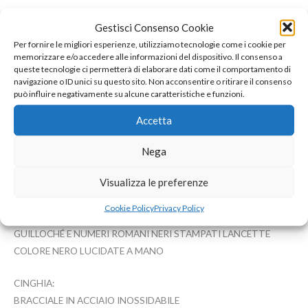
OROLOGIO DA DONNA AL QUARZO
Gestisci Consenso Cookie
Per fornire le migliori esperienze, utilizziamo tecnologie come i cookie per
MOVIMENTO:
memorizzare e/o accedere alle informazioni del dispositivo. Il consenso a
CALIBRO FC-200, QUARZO, 4 RUBINI, 72 MESI DI AUTONOMIA.
queste tecnologie ci permetterà di elaborare dati come il comportamento di
navigazione o ID unici su questo sito. Non acconsentire o ritirare il consenso
ORE, MINUTI
può influire negativamente su alcune caratteristiche e funzioni.
ASTUCCIO:
Accetta
ACCIAIO INOSSIDABILE LUCIDO CASSA IN 3 PARTI DIAMETRO
DI 30 MM VETRO ZAFFIRO BOMBATO RESISTENTE ALL’ACQUA
Nega
FINO A 3 ATM
Visualizza le preferenze
COMPORRE:
Cookie Policy
Privacy Policy
QUADRANTE IN MADREPERLA BIANCA CON DECORO
GUILLOCHÉ E NUMERI ROMANI NERI STAMPATI LANCETTE
COLORE NERO LUCIDATE A MANO
CINGHIA:
BRACCIALE IN ACCIAIO INOSSIDABILE