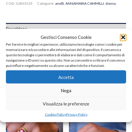
COD:
GAN3133
Categorie:
anelli
,
ANNAMARIA CAMMILLI
,
donna
Descrizione
Gestisci Consenso Cookie
Recensioni (0)
Per fornire le migliori esperienze, utilizziamo tecnologie come i cookie per
memorizzare e/o accedere alle informazioni del dispositivo. Il consenso a
Anello Serie Regina in Oro Arancio Apricot, Giallo Sunrise e Giallo
queste tecnologie ci permetterà di elaborare dati come il comportamento di
navigazione o ID unici su questo sito. Non acconsentire o ritirare il consenso
ct.
0.36
Lemon Bamboo 18Kt con Brillanti
può influire negativamente su alcune caratteristiche e funzioni.
Accetta
Nega
Prodotti correlati
Visualizza le preferenze
Cookie Policy
Privacy Policy