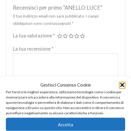
Recensisci per primo “ANELLO LUCE”
Il tuo indirizzo email non sarà pubblicato.
I campi
obbligatori sono contrassegnati
*
La tua valutazione
*
La tua recensione
*
Gestisci Consenso Cookie
Nome
*
Per fornire le migliori esperienze, utilizziamo tecnologie come i cookie per
memorizzare e/o accedere alle informazioni del dispositivo. Il consenso a
queste tecnologie ci permetterà di elaborare dati come il comportamento di
navigazione o ID unici su questo sito. Non acconsentire o ritirare il consenso
Email
*
può influire negativamente su alcune caratteristiche e funzioni.
Accetta