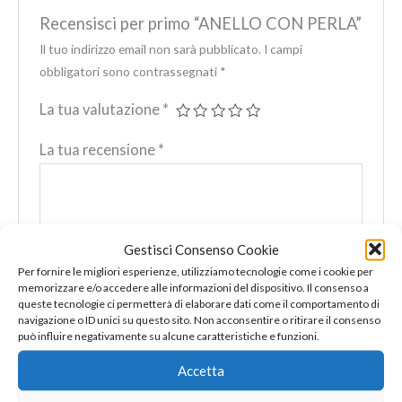
Recensisci per primo “ANELLO CON PERLA”
Il tuo indirizzo email non sarà pubblicato.
I campi
obbligatori sono contrassegnati
*
La tua valutazione
*
La tua recensione
*
Gestisci Consenso Cookie
Nome
*
Per fornire le migliori esperienze, utilizziamo tecnologie come i cookie per
memorizzare e/o accedere alle informazioni del dispositivo. Il consenso a
queste tecnologie ci permetterà di elaborare dati come il comportamento di
navigazione o ID unici su questo sito. Non acconsentire o ritirare il consenso
può influire negativamente su alcune caratteristiche e funzioni.
Email
*
Accetta