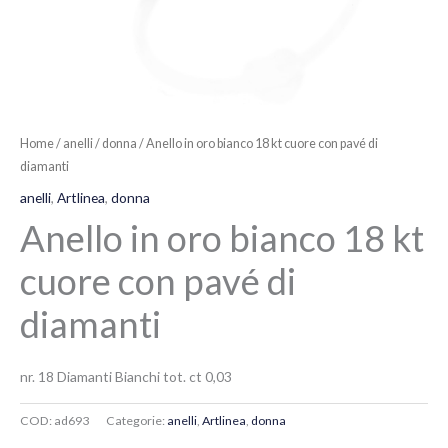
Home
/
anelli
/
donna
/ Anello in oro bianco 18 kt cuore con pavé di
diamanti
anelli
,
Artlinea
,
donna
Anello in oro bianco 18 kt
cuore con pavé di
diamanti
nr. 18 Diamanti Bianchi tot. ct 0,03
COD:
ad693
Categorie:
anelli
,
Artlinea
,
donna