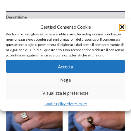
Descrizione
Gestisci Consenso Cookie
Recensioni (0)
Per fornire le migliori esperienze, utilizziamo tecnologie come i cookie per
memorizzare e/o accedere alle informazioni del dispositivo. Il consenso a
nr. 18 Diamanti Bianchi tot. ct 0,03
queste tecnologie ci permetterà di elaborare dati come il comportamento di
navigazione o ID unici su questo sito. Non acconsentire o ritirare il consenso
può influire negativamente su alcune caratteristiche e funzioni.
Accetta
Prodotti correlati
Nega
Visualizza le preferenze
Cookie Policy
Privacy Policy