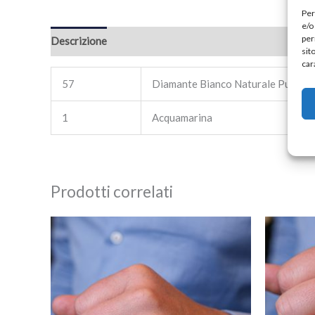
Per
e/o
per
Descrizione
Recensioni (0)
sit
car
57
Diamante Bianco Naturale Purezza
1
Acquamarina
Prodotti correlati