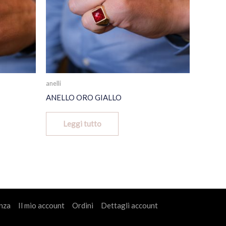
anelli
ANELLO ORO GIALLO
Leggi tutto
nza
Il mio account
Ordini
Dettagli account