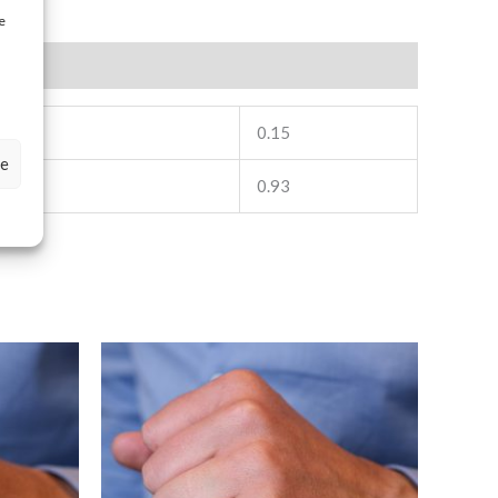
e
0.15
ze
0.93