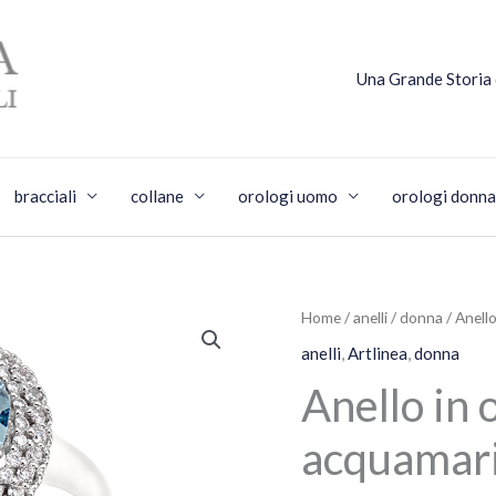
Una Grande Storia
bracciali
collane
orologi uomo
orologi donna
Home
/
anelli
/
donna
/ Anell
anelli
,
Artlinea
,
donna
Anello in 
acquamari